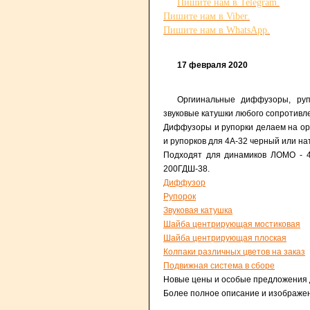
Пишите нам в Telegram.
Пишите нам в Viber.
Пишите нам в WhatsАpp.
17 февраля 2020
Оргиинальные диффузоры, руп
звуковые катушки любого сопротивле
Диффузоры и рупорки делаем на ор
и рупорков для 4А-32 черный или на
Подходят для динамиков ЛОМО - 4А
200ГДШ-38.
Диффузор
Рупорок
Звуковая катушка
Шайба центрирующая мостиковая
Шайба центрирующая плоская
Колпаки различных цветов на заказ
Подвижная система в сборе
Новые цены и особые предложения 
Более полное описание и изображен