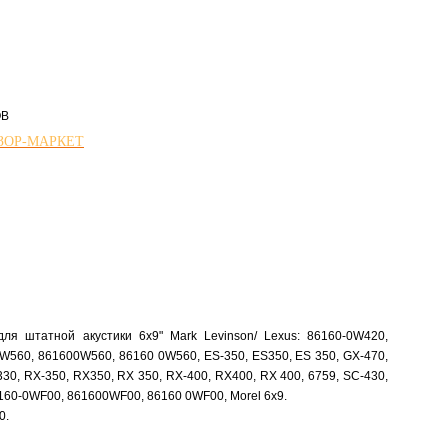
ОВ
УЗОР-МАРКЕТ
ля штатной акустики 6х9" Mark Levinson/ Lexus: 86160-0W420,
W560, 861600W560, 86160 0W560, ES-350, ES350, ES 350, GX-470,
30, RX-350, RX350, RX 350, RX-400, RX400, RX 400, 6759, SC-430,
6160-0WF00, 861600WF00, 86160 0WF00, Morel 6x9.
0.