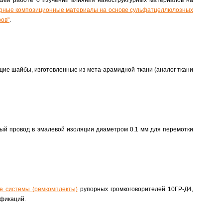
шей работе о изучении влияния наноструктурных материалов на
урные композиционные материалы на основе сульфатцеллюлозных
ов"
.
ие шайбы, изготовленные из мета-арамидной ткани (аналог ткани
й провод в эмалевой изоляции диаметром 0.1 мм для перемотки
е системы (ремкомплекты)
рупорных громкоговорителей 10ГР-Д4,
ификаций.